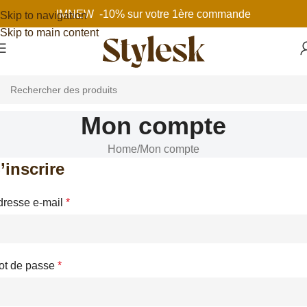
IMNEW -10% sur votre 1ère commande
Skip to navigation
Skip to main content
Mon compte
Home
Mon compte
’inscrire
dresse e-mail
*
ot de passe
*