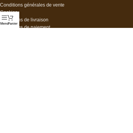
Conditions générales de vente
Cookies
Conditions de livraison
Menu
Panier
Conditions de paiement
Echange et retour
Mentions Légales
Suivre mon colis
Glossaire de la chaussure
Plan du site
SOCIAL LINKS
Hay ifriquia, Ben M'Sick, 20450, Casablanca, Maroc
+212 6 21 24 93 44
contact@stylesk.com
NEWSLETTER
Inscrivez-vous pour des remises exclusives et des offres VIP.