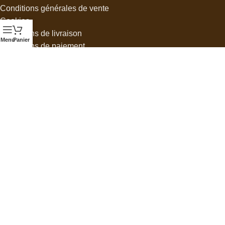
Conditions générales de vente
Cookies
Conditions de livraison
Menu
Panier
Conditions de paiement
Echange et retour
Mentions Légales
Suivre mon colis
Glossaire de la chaussure
Plan du site
SOCIAL LINKS
Hay ifriquia, Ben M'Sick, 20450, Casablanca, Maroc
+212 6 21 24 93 44
contact@stylesk.com
NEWSLETTER
Inscrivez-vous pour des remises exclusives et des offres VIP.