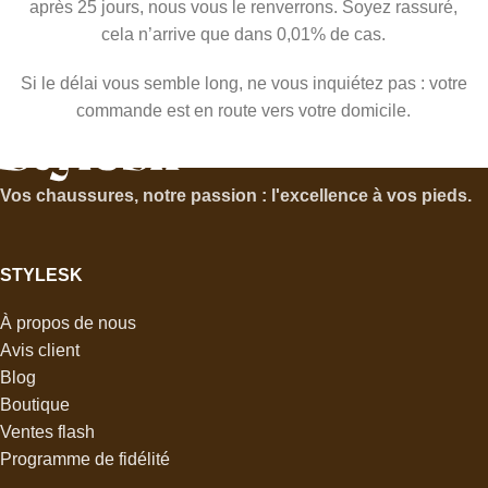
après 25 jours, nous vous le renverrons. Soyez rassuré,
cela n’arrive que dans 0,01% de cas.
Si le délai vous semble long, ne vous inquiétez pas : votre
commande est en route vers votre domicile.
Vos chaussures, notre passion : l'excellence à vos pieds.
STYLESK
À propos de nous
Avis client
Blog
Boutique
Ventes flash
Programme de fidélité