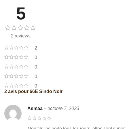
5
2 reviews
2
0
0
0
0
2 avis pour
66E Sindo Noir
Asmaa
–
octobre 7, 2023
Mon fils les porte tous les jours, elles sont super