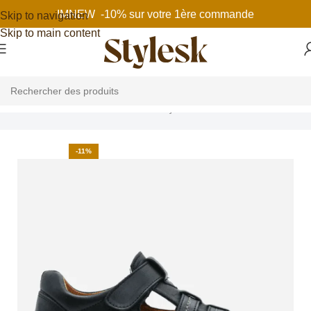
IMNEW -10% sur votre 1ère commande
Skip to navigation
Skip to main content
Accueil
Chaussures enfant
Garçon
Baskets
-11%