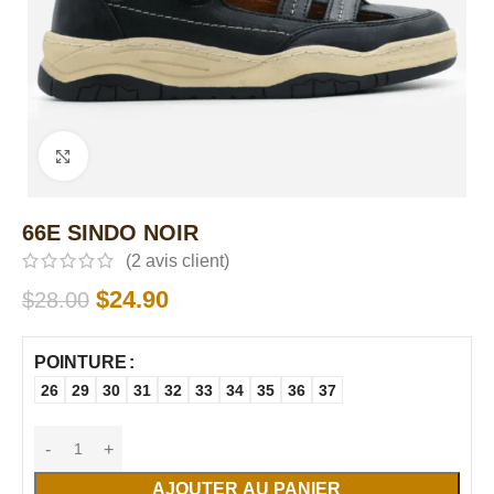
Click to enlarge
66E SINDO NOIR
(
2
avis client)
$
24.90
$
28.00
POINTURE
26
29
30
31
32
33
34
35
36
37
AJOUTER AU PANIER