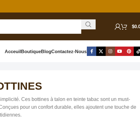
$
0.
Acceuil
Boutique
Blog
Contactez-Nous
OTTINES
simplicité. Ces bottines à talon en teinte tabac sont un must-
Conçues pour un confort durable, elles ajoutent une touche de
tidiennes.