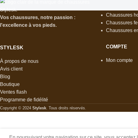
NOS CATÉGO
MARQUE
MARQUE
Stylesk
Stylesk
Chaussures 
Vos chaussures, notre passion :
Chaussures f
l'excellence à vos pieds.
Chaussures en
COMPTE
STYLESK
Mon compte
À propos de nous
Avis client
Blog
Boutique
Ventes flash
Programme de fidélité
Copyright © 2024
Stylesk
. Tous droits réservés.
En poursuivant votre navigation sur ce site, vous acceptez 