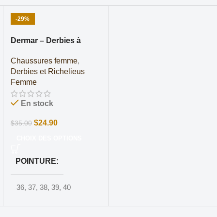
-29%
Dermar – Derbies à
plateforme Femmes en
Chaussures femme
,
Marron
Derbies et Richelieus
Femme
En stock
$
24.90
$
35.00
CHOIX DES OPTIONS
POINTURE
36
,
37
,
38
,
39
,
40
COULEUR
Marron