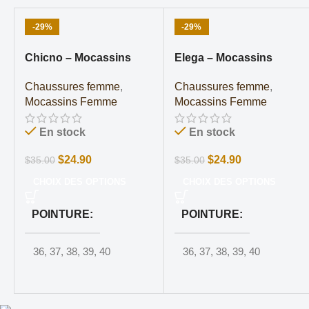
-29%
-29%
Chicno – Mocassins
Elega – Mocassins
Chaussures femme
,
Chaussures femme
,
Mocassins Femme
Mocassins Femme
En stock
En stock
$
24.90
$
24.90
$
35.00
$
35.00
CHOIX DES OPTIONS
CHOIX DES OPTIONS
POINTURE
POINTURE
36
,
37
,
38
,
39
,
40
36
,
37
,
38
,
39
,
40
COULEUR
COULEUR
Noir
Noir