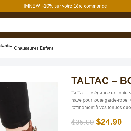
IMNEW -10% sur votre 1ère commande
Chaussures Enfant
 – Bottines
TALTAC – B
TalTac : l’élégance en toute 
have pour toute garde-robe. 
raffinement à vos tenues quo
$
24.90
$
35.00