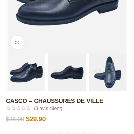
Click to enlarge
CASCO – CHAUSSURES DE VILLE
(
3
avis client)
$
29.90
$
35.00