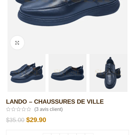
Click to enlarge
LANDO – CHAUSSURES DE VILLE
(
3
avis client)
$
29.90
$
35.00