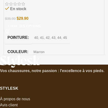
En stock
$
29.90
$
35.00
CHOIX DES OPTIONS
POINTURE
40
,
41
,
42
,
43
,
44
,
45
COULEUR
Marron
MARQUE
Stylesk
Vos chaussures, notre passion : l'excellence à vos pieds.
STYLESK
À propos de nous
Avis client