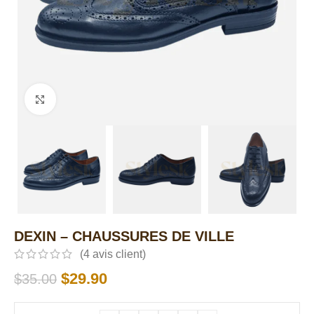
Click to enlarge
DEXIN – CHAUSSURES DE VILLE
(
4
avis client)
$
29.90
$
35.00